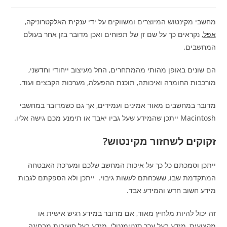
מחשבי מקינטוש המיוצרים ומשווקים על ידי ענקית האלקטרוניקה,
אפל
, נקראים כך על שם זן של תפוחים ואכן מדובר בזן אחר בעולם
המחשבים.
הם שונים באופן מהותי מהמתחרים, החל מעיצוב ייחודי וחדשני,
מורכבות החומרה ואיכותה, תוכנת ההפעלה, מערכות הקבצים ועוד.
מדובר במחשבים מאוד אמינים ועמידים, אך גם כשמדובר במחשבי
Macintosh ייתכן שהמידע שעל גביו יאבד או תימנע מכם גישה אליו.
זקוקים לשחזור מקינטוש?
ייתכן וסמכתם כל כך על איכות המחשב שלכם ומערכת האבטחה
המתקדמת שבו, ששכחתם לעשות גיבוי. ייתכן ולא הספקתם לגבות
מידע חשוב חדש והמידע אבד.
זה יכול להיות מלחיץ מאוד, אם מדובר במידע רגיש אישית או
מקצועית, מידע בעל ערך סנטימנטלי, מידע בעל חשיבות מבחינה