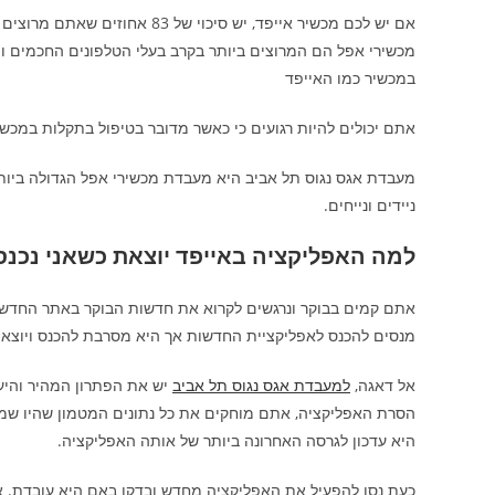
אם יש לכם מכשיר אייפד, יש סיכו
מכשירי אפל הם המרוצים ביותר בקרב בעלי הטלפונים החכמים והט
במכשיר כמו האייפד
אתם יכולים להיות רגועים כי כאשר מדובר בטיפול בתקלות במכש
מעבדת אגס נגוס תל אביב היא מעבדת מכשירי אפל הגדולה ביותר
ניידים ונייחים.
למה האפליקציה באייפד יוצאת כשאני נכנס
אתם קמים בבוקר ונרגשים לקרוא את חדשות הבוקר באתר החדשו
מנסים להכנס לאפליקציית החדשות אך היא מסרבת להכנס ויוצאת ל
אל דאגה,
למעבדת אגס נגוס תל אביב
יש את הפתרון המהיר והיע
הסרת האפליקציה, אתם מוחקים את כל נתונים המטמון שהיו שמור
היא עדכון לגרסה האחרונה ביותר של אותה האפליקציה.
כעת נסו להפעיל את האפליקציה מחדש ובדקו באם היא עובדת. א