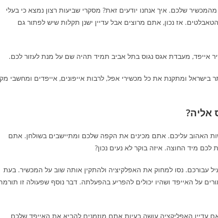
י של 83 אחוזים שאתם מרוצים מהמכשיר שלכם. איך אנחנו יודעים זאת? מסקרי שביעות רצון נמצא כי בעלי
אבלטים. אז נכון, אתם מרוצים אבל עדיין ישנן תקלות שיש לפתור גם
יר אייפד, מעבדת אגס נגוס בתל אביב תמיד תהיה שם על מנת לעזור לכם.
 בישראל ומתקנת את כל מכשירי אפל, לרבות אייפונים, אייפדים ומחשבי מק
 אליה?
ת האהוב עליכם. אתם מכינים את הקפה שלכם ומתיישבים בשולחן. אתם
כם מיד החוצה. איזה בוקר לא נעים נכון?
יל עבורכם. נסו למחוק את האפלקיציה ולהתקין אותה שוב על המכשיר. בעת
ים על האייפד ושהיו יכולים להפריע בהפעלתה. דבר נוסף שפעולה זו תורמת
ם עדיין האפליקציה עושה בעיות אתם מוזמנים להביא את האייפד שלכם