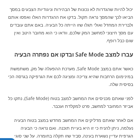
יכול להיות שהגדרות לא נכונות של הבהירות וניגודיות הצבעים במסך
הביאו לכך שהמסך נראה תקול. בדקו את ההגדרות האלו ואפסו אותם
ולברירת המחדל ואולי תגלו שזו הייתה כל הבעיה. באם אתם עובדים
עם מסך חיצוני למחשב המק שלכם, וודאו כי הוא מחובר היטב ואין
שום כבל רופף.
עברו למצב
afe Mode
S
ובדקו אם נפתרה הבעיה
כאשר אתם במצב Safe Mode, מערכת ההפעלה של מק, משתמשת
במינימום הרחבות שהיא צריכה ומציגה לכם את הגרפיקה בגרסה הכי
בסיסית שלה.
לפני שאתם מכניסים את המחשב למצב בטוח (Safe Mode), נתקו כל
אביזר המחובר למחשב, פרט למקלדת ועכבר.
אם לאחר שאתם מדליקים את המחשב מחדש במצב בטוח הבעיה
נעלמה, ניתן להניח כי זו היא בעיית תוכנה. ואם נראה כי הבעיה
הגרפית עדיין נשארת בעינה, סביר שזו תקלה בחומרה. על שני סוגי