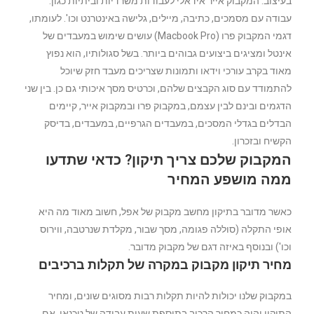
בעיצוב. המקבוק אייר אידאלי לעבודות משרדיות וביתיות כגון:
עבודה עם מסמכים, כתיבה, מיילים, גלישה באינטרנט וכו'. לעומתו,
דגמי המקבוק פרו (Macbook Pro) עושים שימוש במעבדים של
אינטל ומציגים ביצועים גבוהים ביותר. בשל סגולותיו, הוא נפוץ
מאוד בקרב עורכי וידאו ותמונות שצריכים מעבד חזק שיוכל
להתמודד עם סוג הקבצים שלהם, וכרטיס מסך איכותי גם כן. בין שני
הדגמים ובינם לבין עצמם, במקבוק פרו ובמקבוק אייר, קיימים
הבדלים בגדלי המסכים, במעבדים הגרפיים, במעבדים, בדיסק
הקשיח ובזכרון.
המקבוק שלכם צריך תיקון? כדאי שתדעו
ממה מושפע המחיר
כאשר מדובר בתיקון מחשב מקבוק של אפל, חשוב מאוד מה היא
אופי התקלה (סוללה פגומה, מסך שבור, מקלדת שנרטבה, ווירוס
וכו') ובנוסף באיזה דגם של מקבוק מדובר.
מחיר תיקון מקבוק במקרה של תקלות ברכיבים
במקבוק שלנו יכולות להיות תקלות רבות מסוגים שונים, ומחיר
התיקון יהיה כמחיר הרכיב בתוספת שעות עבודה של טכנאי. אם