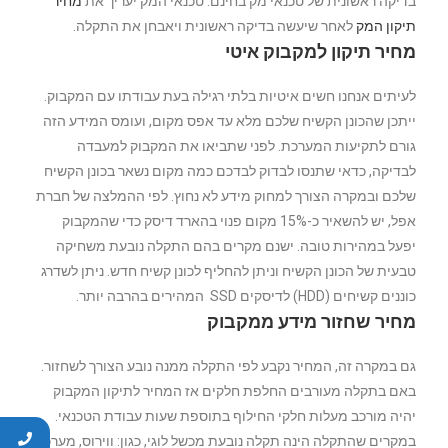
בדיקה ראשונית של טכנאי מק בחינם. טכנאי המק יעריך את
מחיר
תיקון המק
לאחר שיעשה בדיקה ראשונית ויאבחן את התקלה.
מחיר תיקון למקבוק איטי
לעיתים אנחנו חשים איטיות בלתי רגילה בעת עבודתו עם המקבוק.
ייתכן שהכונן הקשיח שלכם מלא עד אפס מקום, ועומס המידע הזה
גורם לתקיעות המערכת. לפני שתביאו את המקבוק למעבדה
לבדיקה, כדאי שתנסו לבדוק לבדכם כמה מקום נשאר בכונן הקשיח
שלכם ובמקרה הצורך למחוק מידע לא נחוץ. לפי ההמלצה של חברת
אפל, יש להשאיר כ-15% מקום פנוי בהארד דיסק כדי שהמקבוק
יפעל במהירות טובה. ישנם מקרים בהם התקלה נובעת משחיקה
טבעית של הכונן הקשיח וניתן להחליף לכונן קשיח חדש. ניתן לשדרג
כוננים קשיחים (HDD) לדיסקים SSD המהירים בהרבה יותר.
מחיר שחזור מידע ממקבוק
גם במקרה זה, המחיר נקבע לפי התקלה ממנה נובע הצורך לשחזור.
באם בתקלה מעורבים החלפת חלקים אז המחיר לתיקון המקבוק
יהיה מורכב מעלות חלקי החילוף בתוספת שעות עבודת הטכנאי.
במקרים שהתקלה הינה תקלה נובעת מכשל לוגי, כגון: ווירוס, מערכת