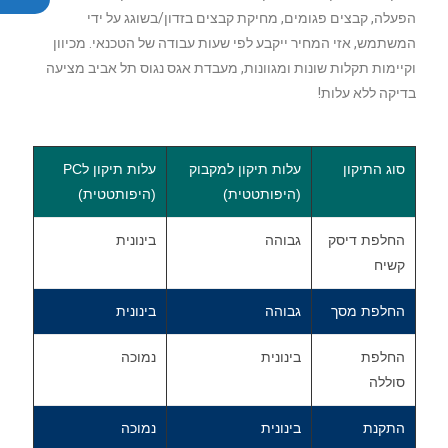
הפעלה, קבצים פגומים, מחיקת קבצים בזדון/בשוגג על ידי
המשתמש, אזי המחיר ייקבע לפי שעות עבודה של הטכנאי. מכיוון
וקיימות תקלות שונות ומגוונות, מעבדת אגס נגוס תל אביב מציעה
בדיקה ללא עלות!
סוג התיקון
עלות תיקון למקבוק
עלות תיקון לPC
(היפותטטית)
(היפותטטית)
החלפת דיסק
גבוהה
בינונית
קשיח
החלפת מסך
גבוהה
בינונית
החלפת
בינונית
נמוכה
סוללה
התקנת
בינונית
נמוכה