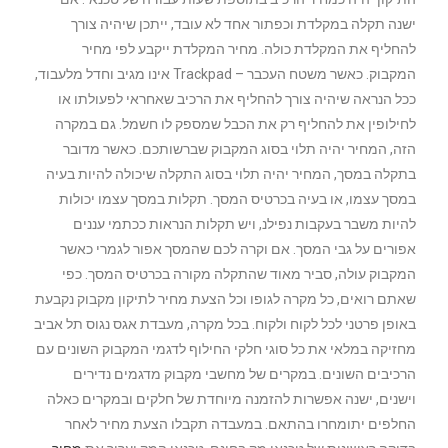
ישנה תקלה במקלדת וכפתור אחד לא עובד, ייתכן שיהיה צורך
להחליף את המקלדת כולה. מחיר המקלדת ייקבע לפי מחיר
המקבוק. כאשר משטח העכבר – Trackpad אינו מגיב וחדל מלעבוד,
ככל הנראה שיהיה צורך להחליף את הרכיב שאחראי לפעולתו או
לחילופין את להחליף רק את הכבל שמספק לו חשמל. גם במקרה
הזה, המחיר יהיה תלוי בסוג המקבוק שברשותכם. כאשר מדובר
בתקלה במסך, המחיר יהיה תלוי בסוג התקלה שיכולה להיות בעיה
במסך עצמו, או בעיה בכרטיס המסך. תקלות במסך עצמו יכולות
להיות משבר בעקבות נפילנ, ויש תקלות הנראות ככתמי עננים
אפורים על גבי המסך. אם וקרה לכם שהמסך אפור לגמרי כאשר
המקבוק עולה, סביר מאוד שהתקלה מקורה בכרטיס המסך. כפי
שאתם רואים, כל מקרה לגופו וכל הצעת מחיר לתיקון מקבוק נקבעת
באופן פרטני לכל לקוח ולקוח. בכל מקרה, מעבדת אגס נגוס תל אביב
מחזיקה במלאי את כל סוגי חלקי החילוף לדגמי המקבוק השונים עם
הרכיבים השונים. במקרים של מחשבי מקבוק מדגמים נדירים
וישנים, ישנה אפשרות להזמנה מיוחדת של חלקים ובמקרים כאלה
החלפים יתומחרו בהתאם. במעבדה תקבלו הצעת מחיר לאחר